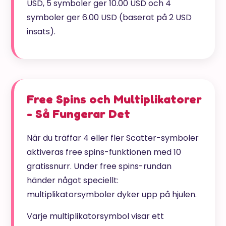
USD, 5 symboler ger 10.00 USD och 4
symboler ger 6.00 USD (baserat på 2 USD
insats).
Free Spins och Multiplikatorer
- Så Fungerar Det
När du träffar 4 eller fler Scatter-symboler
aktiveras free spins-funktionen med 10
gratissnurr. Under free spins-rundan
händer något speciellt:
multiplikatorsymboler dyker upp på hjulen.
Varje multiplikatorsymbol visar ett