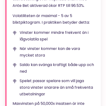
Ante Bet aktiverad ökar RTP till 96.53%.
Volatiliteten är maximal - 5 av 5
blixtpiktogram. I praktiken betyder detta:
Vinster kommer mindre frekvent än i
lågvolatila spel
När vinster kommer kan de vara
mycket stora
Saldo kan svänga kraftigt både upp och
ned
Spelet passar spelare som vill jaga
stora vinster snarare än små frekventa
utbetalningar
Maxvinsten på 50,000x insatsen är inte