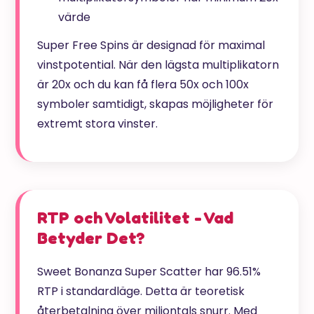
värde
Super Free Spins är designad för maximal
vinstpotential. När den lägsta multiplikatorn
är 20x och du kan få flera 50x och 100x
symboler samtidigt, skapas möjligheter för
extremt stora vinster.
RTP och Volatilitet - Vad
Betyder Det?
🍰
Sweet Bonanza Super Scatter har 96.51%
RTP i standardläge. Detta är teoretisk
återbetalning över miljontals snurr. Med