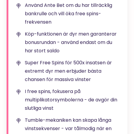
Använd Ante Bet om du har tillräcklig
bankrulle och vill öka free spins-
frekvensen
Köp-funktionen är dyr men garanterar
bonusrundan - använd endast om du
har stort saldo
Super Free Spins för 500x insatsen är
extremt dyr men erbjuder bästa
chansen för massiva vinster
I free spins, fokusera på
multiplikatorsymbolerna - de avgör din
🧁
slutliga vinst
Tumble-mekaniken kan skapa långa
vinstsekvenser - var tålmodig när en