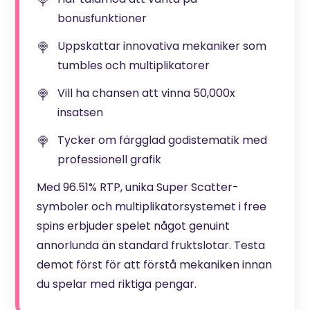
bonusfunktioner
Uppskattar innovativa mekaniker som
tumbles och multiplikatorer
Vill ha chansen att vinna 50,000x
insatsen
Tycker om färgglad godistematik med
professionell grafik
Med 96.51% RTP, unika Super Scatter-
symboler och multiplikatorsystemet i free
spins erbjuder spelet något genuint
annorlunda än standard fruktslotar. Testa
demot först för att förstå mekaniken innan
du spelar med riktiga pengar.