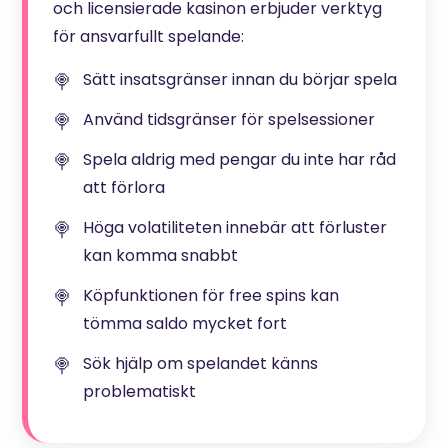
och licensierade kasinon erbjuder verktyg
för ansvarfullt spelande:
Sätt insatsgränser innan du börjar spela
Använd tidsgränser för spelsessioner
Spela aldrig med pengar du inte har råd
att förlora
Höga volatiliteten innebär att förluster
kan komma snabbt
Köpfunktionen för free spins kan
tömma saldo mycket fort
Sök hjälp om spelandet känns
problematiskt