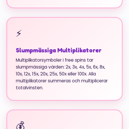
⚡
Slumpmässiga Multiplikatorer
Multiplikatorsymboler i free spins tar
slumpmässiga värden: 2x, 3x, 4x, 5x, 6x, 8x,
10x, 12x, 15x, 20x, 25x, 50x eller 100x. Alla
multiplikatorer summeras och multiplicerar
totalvinsten.
💰