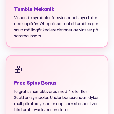
Tumble Mekanik
Vinnande symboler försvinner och nya faller
ned uppifrån. Obegränsat antal tumbles per
snurr möjliggör kedjereaktioner av vinster på
samma insats.
🎁
Free Spins Bonus
10 gratissnurr aktiveras med 4 eller fler
Scatter-symboler. Under bonusrundan dyker
multiplikatorsymboler upp som stannar kvar
tills tumble-sekvensen slutar.